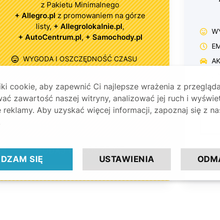
z Pakietu Minimalnego
+ Allegro.pl
z promowaniem na górze
listy,
+ Allegrolokalnie.pl
,
W
+ AutoCentrum.pl
,
+ Samochody.pl
E
WYGODA I OSZCZĘDNOŚĆ CZASU
A
EMISJA OGŁOSZEŃ
30 DNI
LI
i cookie, aby zapewnić Ci najlepsze wrażenia z przegląda
AKTYWACJA W CIĄGU
48 GODZIN
P
ać zawartość naszej witryny, analizować jej ruch i wyświe
S
LINKI DO OGŁOSZEŃ NA MAILU
reklamy. Aby uzyskać więcej informacji, zapoznaj się z n
PREZENT
➡ ZESTAW DOKUMENTÓW
.
SPRZEDAŻOWYCH
DODAJ OGŁOSZENIE
DZAM SIĘ
USTAWIENIA
ODM