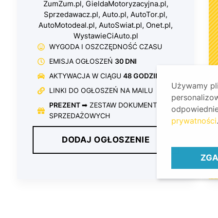
ZumZum.pl, GieldaMotoryzacyjna.pl,
Sprzedawacz.pl, Auto.pl, AutoTor.pl,
AutoMotodeal.pl, AutoSwiat.pl, Onet.pl,
WystawieCiAuto.pl
WYGODA I OSZCZĘDNOŚĆ CZASU
EMISJA OGŁOSZEŃ
30 DNI
AKTYWACJA W CIĄGU
48 GODZIN
Używamy plik
LINKI DO OGŁOSZEŃ NA MAILU
personalizow
PREZENT
➡ ZESTAW DOKUMENTÓW
odpowiednie 
SPRZEDAŻOWYCH
prywatności
DODAJ OGŁOSZENIE
ZGA