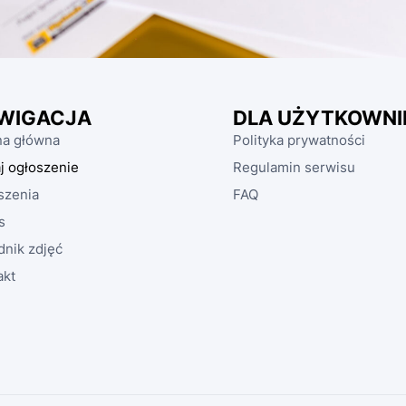
WIGACJA
DLA UŻYTKOWNI
na główna
Polityka prywatności
j ogłoszenie
Regulamin serwisu
szenia
FAQ
s
dnik zdjęć
akt