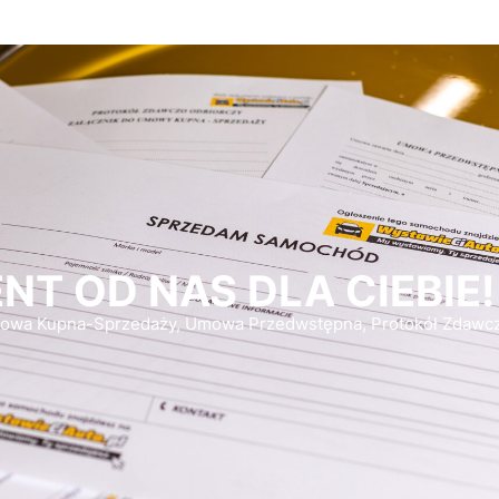
NT OD NAS DLA CIEBIE!
Umowa Kupna-Sprzedaży, Umowa Przedwstępna, Protokół Zdawc