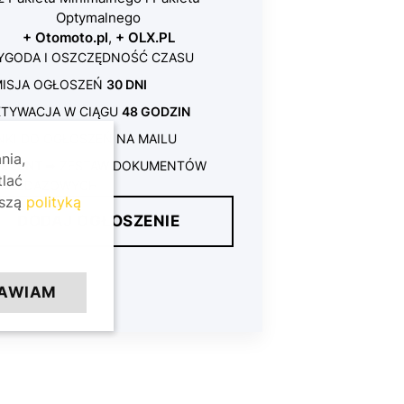
Optymalnego
+ Otomoto.pl
,
+ OLX.PL
YGODA I OSZCZĘDNOŚĆ CZASU
MISJA OGŁOSZEŃ
30 DNI
KTYWACJA W CIĄGU
48 GODZIN
NKI DO OGŁOSZEŃ NA MAILU
nia,
REZENT
➡ ZESTAW DOKUMENTÓW
tlać
PRZEDAŻOWYCH
aszą
polityką
DODAJ OGŁOSZENIE
AWIAM