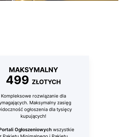
MAKSYMALNY
499
ZŁOTYCH
Kompleksowe rozwiązanie dla
ymagających. Maksymalny zasięg
widoczność ogłoszenia dla tysięcy
kupujących!
Portali Ogłoszeniowych
wszystkie
z Pakietu Minimalnego i Pakietu